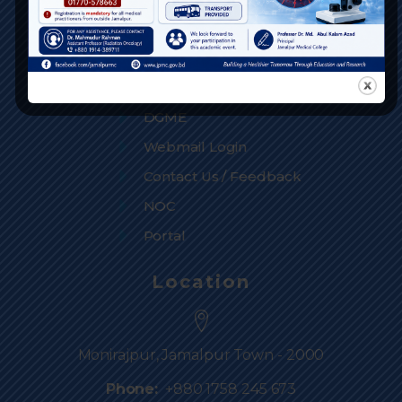
Health Services
BM&DC
BCPS BD
DGME
Webmail Login
Contact Us / Feedback
NOC
Portal
Location
Monirajpur, Jamalpur Town - 2000
Phone:
+880 1758 245 673